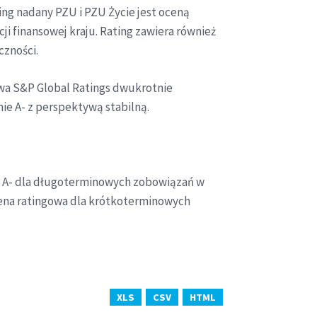
ing nadany PZU i PZU Życie jest oceną
ji finansowej kraju. Rating zawiera również
czności.
owa S&P Global Ratings dwukrotnie
mie A- z perspektywą stabilną.
mu A- dla długoterminowych zobowiązań w
cena ratingowa dla krótkoterminowych
XLS
CSV
HTML