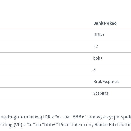
Bank Pekao
BBB+
F2
bbb+
5
Brak wsparcia
Stabilna
ocenę długoterminową IDR z ”A-” na ”BBB+”; podwyższył persp
 Rating (VR) z ”a-” na ”bbb+”. Pozostałe oceny Banku Fitch Rat