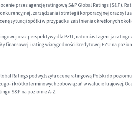
 ocenie przez agencję ratingową S&P Global Ratings (S&P). Rat
nkurencyjnej, zarządzania i strategii korporacyjnej oraz sytuac
cenę sytuacji spółki w przypadku zaistnienia określonych okoli
tingowej oraz perspektywy dla PZU, natomiast agencja rating
 siły finansowej i rating wiarygodności kredytowej PZU na pozio
 Global Ratings podwyższyła ocenę ratingową Polski do pozio
długo- i krótkoterminowych zobowiązań w walucie krajowej. O
tingu S&P na poziomie A-2.