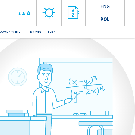
ENG
A
A
A
POL
RPORACYJNY
RYZYKO I ETYKA