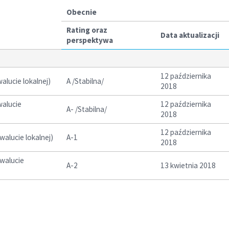
Obecnie
Rating oraz
Data aktualizacji
perspektywa
12 października
lucie lokalnej)
A /Stabilna/
2018
walucie
12 października
A- /Stabilna/
2018
12 października
alucie lokalnej)
A-1
2018
walucie
A-2
13 kwietnia 2018