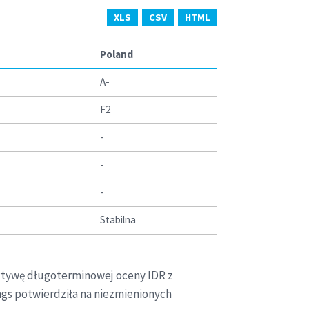
XLS
CSV
HTML
Poland
A-
F2
-
-
-
Stabilna
ektywę długoterminowej oceny IDR z
ings potwierdziła na niezmienionych