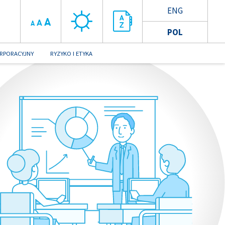
ENG
A
A
A
POL
RPORACYJNY
RYZYKO I ETYKA