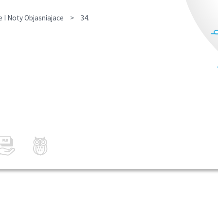
I Noty Objasniajace
>
34.