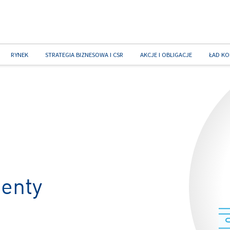
RYNEK
STRATEGIA BIZNESOWA I CSR
AKCJE I OBLIGACJE
ŁAD KO
enty