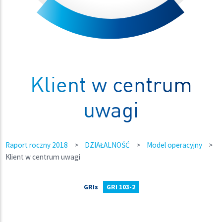
Klient w centrum
uwagi
Raport roczny 2018
>
DZIAŁALNOŚĆ
>
Model operacyjny
>
Klient w centrum uwagi
GRIs
GRI 103-2