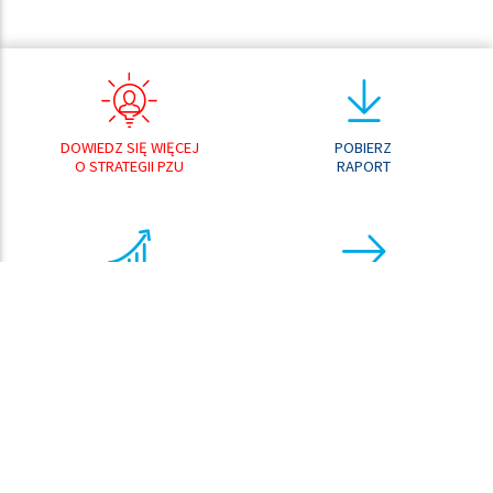
DOWIEDZ SIĘ WIĘCEJ
POBIERZ
O STRATEGII PZU
RAPORT
ANALIZATOR
PRZEJDŹ DO
WYNIKÓW
CENTRUM POBRAŃ
ANALIZATOR
KURSU AKCJI