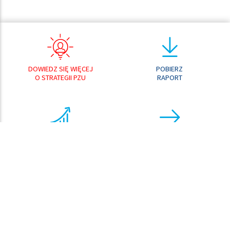
DOWIEDZ SIĘ WIĘCEJ
POBIERZ
O STRATEGII PZU
RAPORT
ANALIZATOR
PRZEJDŹ DO
WYNIKÓW
CENTRUM POBRAŃ
ANALIZATOR
KURSU AKCJI