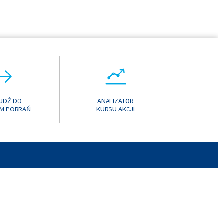
JDŹ DO
ANALIZATOR
M POBRAŃ
KURSU AKCJI
T
MEDIA SPOŁECZNOŚCIOWE
MAPA STRONY
MANUAL