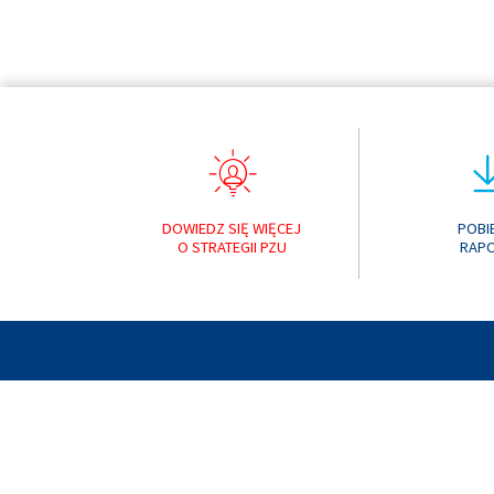
DOWIEDZ SIĘ WIĘCEJ
POBI
O STRATEGII PZU
RAP
RAPORT ROCZNY 
© 2019 PZU
POPRZEDNIE RAPORTY:
RAPORT ROCZNY 
RAPORT ROCZNY 
RAPORT ROCZNY 