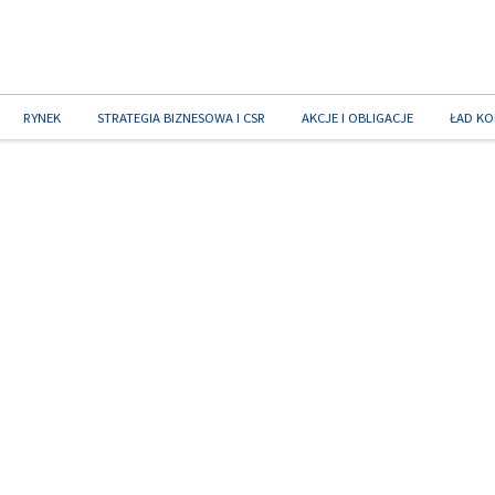
RYNEK
STRATEGIA BIZNESOWA I CSR
AKCJE I OBLIGACJE
ŁAD KO