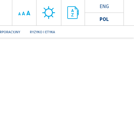
ENG
A
A
A
POL
RPORACYJNY
RYZYKO I ETYKA