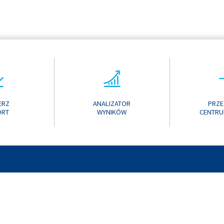
ERZ
ANALIZATOR
PRZE
ORT
WYNIKÓW
CENTRU
ONLINE 2017
KONTAK
ONLINE 2016
ONLINE 2015
ONLINE 2014