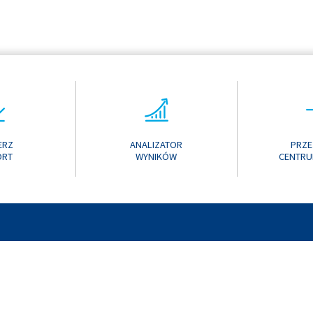
ERZ
ANALIZATOR
PRZE
ORT
WYNIKÓW
CENTRU
ONLINE 2017
KONTAK
ONLINE 2016
ONLINE 2015
ONLINE 2014