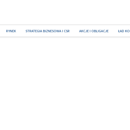
RYNEK
STRATEGIA BIZNESOWA I CSR
AKCJE I OBLIGACJE
ŁAD KO