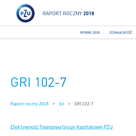
RAPORT ROCZNY
2018
WYNIKI 2018
DZIAŁALNOŚĆ
GRI 102-7
Raport roczny 2018
>
Gri
>
GRI 102-7
Efektywność finansowa Grupy Kapitałowej PZU