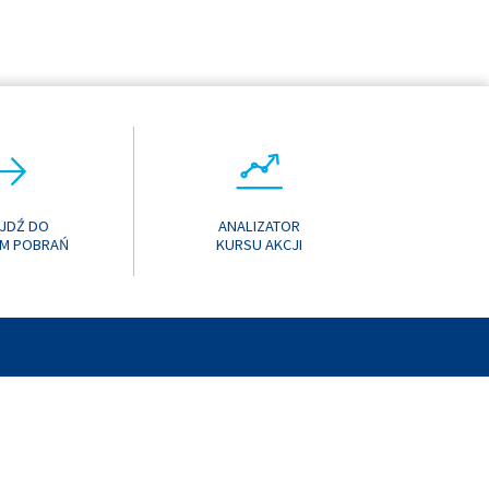
JDŹ DO
ANALIZATOR
M POBRAŃ
KURSU AKCJI
T
MEDIA SPOŁECZNOŚCIOWE
MAPA STRONY
MANUAL