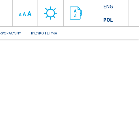
ENG
A
A
A
POL
RPORACYJNY
RYZYKO I ETYKA