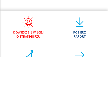
DOWIEDZ SIĘ WIĘCEJ
POBIERZ
O STRATEGII PZU
RAPORT
ANALIZATOR
PRZEJDŹ DO
WYNIKÓW
CENTRUM POBRAŃ
ANALIZATOR
KURSU AKCJI