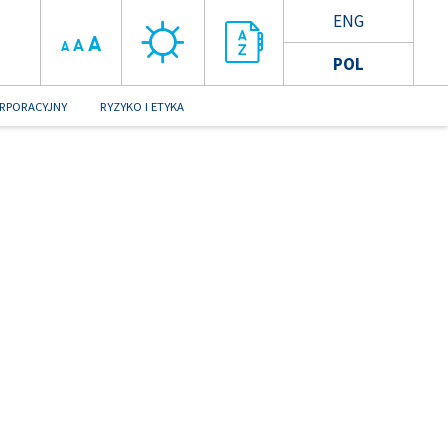
ENG
A
A
A
POL
RPORACYJNY
RYZYKO I ETYKA