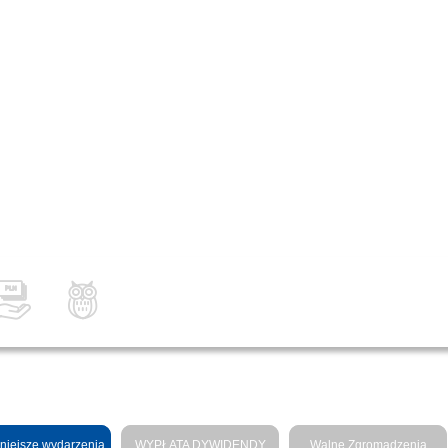
niejsze wydarzenia
WYPŁATA DYWIDENDY
Walne Zgromadzenia