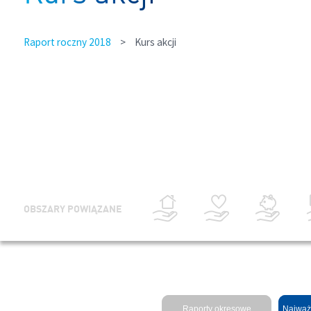
Raport roczny 2018
>
Kurs akcji
OBSZARY POWIĄZANE
Raporty okresowe
Najważ