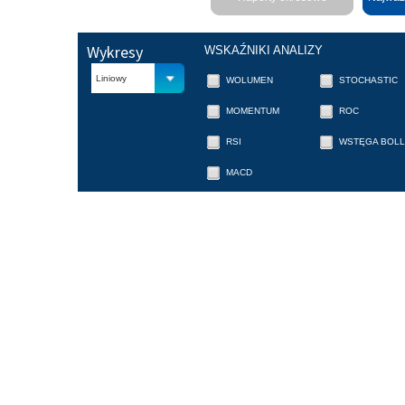
Wykresy
WSKAŹNIKI ANALIZY
Liniowy
WOLUMEN
STOCHASTIC
MOMENTUM
ROC
RSI
WSTĘGA BOLL
MACD