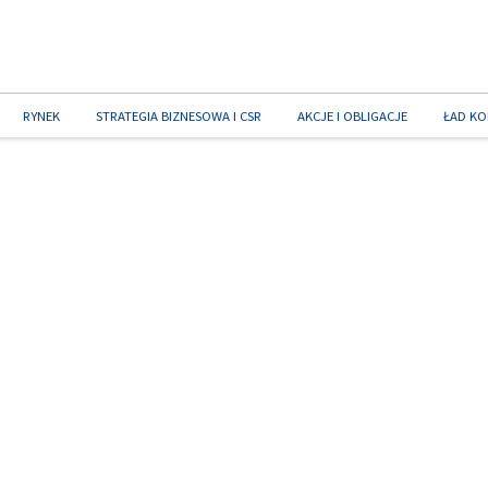
RYNEK
STRATEGIA BIZNESOWA I CSR
AKCJE I OBLIGACJE
ŁAD KO