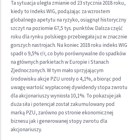
Ta sytuacja uległa zmianie od 23 stycznia 2018 roku,
kiedy to Indeks WIG, podążając za wzrostem
globalnego apetytu na ryzyko, osiągnął historyczny
szczyt na poziomie 67,5 tys. punktów. Dalsza część
roku dla rynku polskiego przebiegała już w znacznie
gorszych nastrojach. Na koniec 2018 roku indeks WIG
spadł o 9,5% r/r, co było porównywalne do spadków
na głównych parkietach w Europie i Stanach
Zjednoczonych. W tym mało sprzyjającym
środowisku akcje PZU urosły o 4,1%, a biorąc pod
uwagę wartość wypłaconej dywidendy stopa zwrotu
dla akcjonariuszy wyniosła 10,1%. To pokazuje jak
duża siła i potencjał został zakumulowany pod
marką PZU, zarówno po stronie ekonomicznej
biznesu jak i generowanej stopy zwrotu dla
akcjonariuszy.