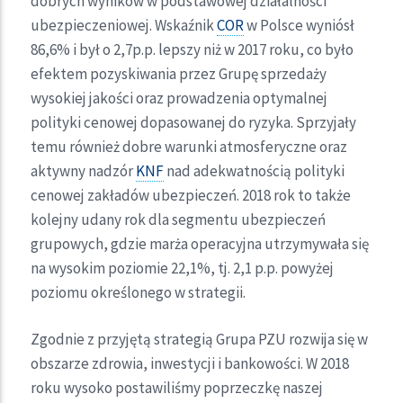
dobrych wyników w podstawowej działalności
ubezpieczeniowej. Wskaźnik
COR
w Polsce wyniósł
86,6% i był o 2,7p.p. lepszy niż w 2017 roku, co było
efektem pozyskiwania przez Grupę sprzedaży
wysokiej jakości oraz prowadzenia optymalnej
polityki cenowej dopasowanej do ryzyka. Sprzyjały
temu również dobre warunki atmosferyczne oraz
aktywny nadzór
KNF
nad adekwatnością polityki
cenowej zakładów ubezpieczeń. 2018 rok to także
kolejny udany rok dla segmentu ubezpieczeń
grupowych, gdzie marża operacyjna utrzymywała się
na wysokim poziomie 22,1%, tj. 2,1 p.p. powyżej
poziomu określonego w strategii.
Zgodnie z przyjętą strategią Grupa PZU rozwija się w
obszarze zdrowia, inwestycji i bankowości. W 2018
roku wysoko postawiliśmy poprzeczkę naszej