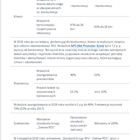
klienta detalicznego
>konkurencji
>konkurencji
w ubezpieczeniach
vs. konkurencja
Klienci
Wskaźnik
terminowości
97% do 28
95% do 28 dni
rozpatrywania
dni
reklamacji
W 2018 roku po raz kolejny, porównując do konkurencji, klienci w większym stopniu
byli skłonni rekomendować PZU. Wskaźnik
NPS (Net Promoter Score)
był o 7,3 p. p.
wyższy od konkurencji. Ten wynik to w znacznej mierze zasługa szeroko zakrojonych
badań satysfakcji i lojalności klientów, co pozwala skutecznie zaspokajać potrzeby
klientów i identyfikować mocne strony organizacji oraz obszary, które wymagają
zmian i udoskonaleń.
Wskaźnik
zaangażowania
40%
55%
pracowników
Pracownicy
Procent kobiet na
stanowiskach
53.1%
min. 50%
kierowniczych
Wskaźnik zaangażowania w 2018 roku wzrósł o 5 p.p. do 40%. Frekwencja wyniosła
73% (52% w roku 2017).
Opracowano
Wdrożenie
standard i
Środowisko
standardu Grupy
Wdrożony w 100%
wytyczne do
„Zielone PZU”
realizacji
W listopadzie 2018 roku uchwalono „Standard Grupy PZU - Zielone PZU”, wraz z