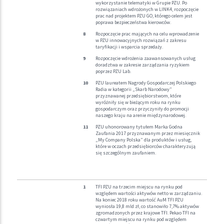
wykorzystanie telematyki w Grupie PZU. Po
rozwiązaniach wdrożonych w LINK4, rozpoczęcie
prac nad projektem PZU GO, którego celem jest
poprawa bezpieczeństwa kierowców.
Rozpoczęcie prac mających na celu wprowadzenie
w PZU innowacyjnych rozwiązań z zakresu
taryfikacji i wsparcia sprzedaży.
Rozpoczęcie wdrożenia zaawansowanych usług
doradztwa w zakresie zarządzania ryzykiem
poprzez PZU Lab.
PZU laureatem Nagrody Gospodarczej Polskiego
Radia w kategorii „Skarb Narodowy”
przyznawanej przedsiębiorstwom, które
wyróżniły się w bieżącym roku na rynku
gospodarczym oraz przyczyniły do promocji
naszego kraju na arenie międzynarodowej.
PZU uhonorowany tytułem Marka Godna
Zaufania 2017 przyznawanym przez miesięcznik
„My Company Polska” dla produktów i usług,
które w oczach przedsiębiorców charakteryzują
się szczególnym zaufaniem.
TFI PZU na trzecim miejscu na rynku pod
względem wartości aktywów netto w zarządzaniu.
Na koniec 2018 roku wartość AuM TFI PZU
wyniosła 19,8 mld zł, co stanowiło 7,7% aktywów
zgromadzonych przez krajowe TFI. Pekao TFI na
czwartym miejscu na rynku pod względem