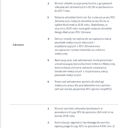
Wzrost składki przypisanej brutto z grupowych
ubezpieczeń zdrowotnych o 20,1% w porównaniu
do 2017 roku.
Nabycie udziałów Centrum Św. Łukasza przez PZU
Zdrowie oraz nabycie udziałów przez Elvita w
spółce Multimed w 2018 roku. Dodatkowo, w
styczniu 2019 roku nastąpiło nabycie udziałów
Alergo-Med przez PZU Zdrowie.
Dalszy rozwój narzędzia do zarządzania siecią
placówek medycznych własnych i
Zdrowie
współpracujących z PZU Zdrowie oraz
zarządzania ruchem klientów na infolinii
medycznej.
Realizacja prac nad wdrożeniem funkcjonalności
umożliwiającej konsultantom Infolinii Medycznej
komunikację online w zakresie umawiania
świadczeń medycznych z rozproszoną siecią
placówek medycznych.
Prace nad wdrożeniem portalu do obsługi
medycyny pracy dla pracodawców oraz portalu
self-service dla pacjentów PZU (portal mojePZU).
Wzrost wartości aktywów bankowych w
posiadaniu Grupy PZU do poziomu 264 mld zł na
koniec 2018 roku.
Kontrybucja segmentu bankowego do wyniku
operacyjnego Grupy PZU na poziomie 4 036 mln zł