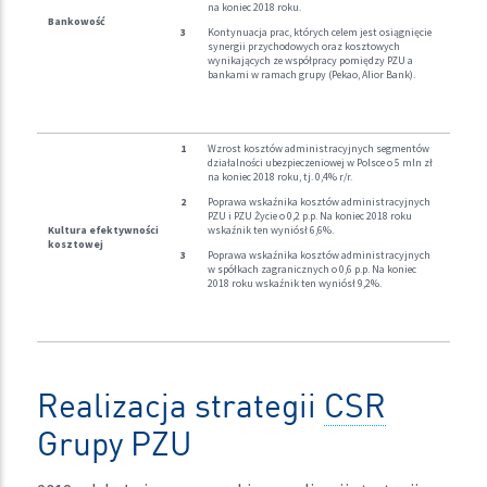
na koniec 2018 roku.
Bankowość
Kontynuacja prac, których celem jest osiągnięcie
synergii przychodowych oraz kosztowych
wynikających ze współpracy pomiędzy PZU a
bankami w ramach grupy (Pekao, Alior Bank).
Wzrost kosztów administracyjnych segmentów
działalności ubezpieczeniowej w Polsce o 5 mln zł
na koniec 2018 roku, tj. 0,4% r/r.
Poprawa wskaźnika kosztów administracyjnych
PZU i PZU Życie o 0,2 p.p. Na koniec 2018 roku
Kultura
efektywności
wskaźnik ten wyniósł 6,6%.
kosztowej
Poprawa wskaźnika kosztów administracyjnych
w spółkach zagranicznych o 0,6 p.p. Na koniec
2018 roku wskaźnik ten wyniósł 9,2%.
Realizacja strategii
CSR
Grupy PZU