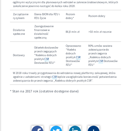
ogólnymi wytycznymi dla planowanych wdrożeń w zakresie środowiskowym, których
zakończenie powinno nastąpić do końca roku 2020.
Zarządzanie
Ocena BION dla PZU i
Poziom
Poziom dobry
ryzykiem
PZU Życie
dobry*
Zaangażowanie
Działania
finansowe w
86,8 mln zł
>50 mln zł rocznie
społeczne
działalność
społeczną
Opracowano
90% umów zawiera
Odsetek dostawców
"Kodeks
zobowiązanie do
przestrzegających
dobrych
przestrzegania
Dostawcy
"Kodeksu dobrych
praktyk
CSR
„Kodeksu dobrych
praktyk
CSR
Dostawców
praktyk
CSR
Dostawców
Dostawców PZU"
PZU"
PZU”
W 2018 roku trwały przygotowania do wdrożenia nowej platformy zakupowej, która
zgodnie z założeniami strategii
CSR
będzie uwzględniała konieczność potwierdzenia
zobowiązania do przestrzegania „Kodeksu dobrych praktyk CSR”.
* Stan na 2017 rok (ostatnie dostępne dane)