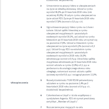
działalność bezpośrednia).
Umocnienie na pozycji lidera w ubezpieczeniach
na życie ze składką okresową. Udział w rynku
wyniósł 46,0% po III kwartale 2018 roku (rok
wcześniej 45,8%). W całym rynku ubezpieczeń na
życie udział PZU Życie po III kwartale 2018 roku
wyniósł 37,8% (wzrost o 3,0 p.p. r/r).
Ugruntowanie pozycji lidera rynku na Litwie i
Łotwie. Udział spółki litewskiej w rynku
ubezpieczeń majątkowych i pozostałych
osobowych wyniósł 30,5%, zaś udział na rynku
łotewskim po III kwartale 2018 roku utrzymał się
na poziomie 27,8%. Udział w litewskim rynku
ubezpieczeń na życie wyniósł 6,2% (wzrost o 0,3
p.p.). Udział Grupy PZU na estońskim rynku
ubezpieczeń majątkowych i pozostałych
osobowych wyniósł w 2018 roku 16,0%
odnotowując wzrost o 0,4 p.p. Ukraińska spółka
majątkowa odnotowała po III kwartale 2018 roku
wzrost udziału w rynku (3,4%) o 0,1 p.p. w
porównaniu do analogicznego okresu roku
ubiegłego, natomiast wzrost udziału spółki
życiowej wyniósł 0,6 p.p. i osiągnął poziom 11,0%.
Rozwój działalności TUW PZUW potwierdzony
Ubezpieczenia
udziałem w rynku na poziomie 1,4% po 3
kwartałach 2018 roku (wzrost o 0,4 p.p. r/r;
działalność bezpośrednia).
Członkostwo w Lloyd’s i ścisła współpraca z
syndykatem Argenta. PZU otrzymał prestiżowy
certyfikat „Member of Lloyd’s”.
Rozszerzenie prac mających na celu