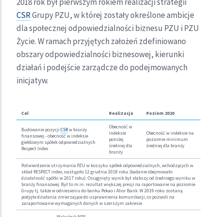
2018 rok był pierwszym rokiem realizacji strategii
CSR
Grupy PZU, w której zostały określone ambicje
dla społecznej odpowiedzialności biznesu PZU i PZU
Życie. W ramach przyjętych założeń zdefiniowano
obszary odpowiedzialności biznesowej, kierunki
działań i podejście zarządcze do podejmowanych
inicjatyw.
Cel
Realizacja
Poziom 2020
Obecność w
Budowanie pozycji
CSR
w branży
indeksie
Obecność w indeksie na
finansowej - obecność w indeksie
poniżej
poziomie minimum
giełdowym spółek odpowiedzialnych
średniej dla
średniej dla branży
Respect Index
branży
Potwierdzenie utrzymania PZU w koszyku spółek odpowiedzialnych, wchodzących w
skład RESPECT index, nastąpiło 12 grudnia 2018 roku (badanie obejmowało
działalność spółki w 2017 roku). Osiągnięty wynik był słabszy od średniego wyniku w
branży finansowej. Był to m.in. rezultat większej presji na raportowanie na poziomie
Grupy tj. także w odniesieniu do banku Pekao i Alior Bank. W 2019 roku zostaną
podjęte działania zmierzające do usprawnienia komunikacji, co pozwoli na
zaraportowanie wymaganych danych w szerszym zakresie.
Wskaźnik NPS