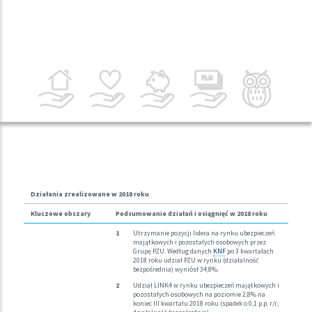
Działania
zrealizowane
w 2018
roku
Kluczowe
obszary
Podsumowanie działań i osiągnięć w 2018 roku
Utrzymanie pozycji lidera na rynku ubezpieczeń
majątkowych i pozostałych osobowych przez
Grupę PZU. Według danych
KNF
po 3 kwartałach
2018 roku udział PZU w rynku (działalność
bezpośrednia) wyniósł 34,8%.
Udział LINK4 w rynku ubezpieczeń majątkowych i
pozostałych osobowych na poziomie 2,8% na
koniec III kwartału 2018 roku (spadek o 0,1 p.p. r/r;