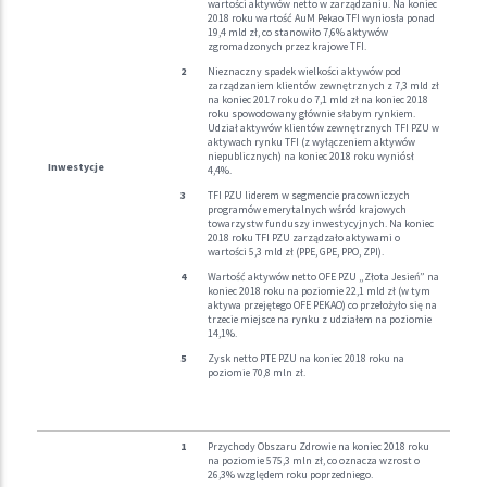
wartości aktywów netto w zarządzaniu. Na koniec
2018 roku wartość AuM Pekao TFI wyniosła ponad
19,4 mld zł, co stanowiło 7,6% aktywów
zgromadzonych przez krajowe TFI.
Nieznaczny spadek wielkości aktywów pod
zarządzaniem klientów zewnętrznych z 7,3 mld zł
na koniec 2017 roku do 7,1 mld zł na koniec 2018
roku spowodowany głównie słabym rynkiem.
Udział aktywów klientów zewnętrznych TFI PZU w
aktywach rynku TFI (z wyłączeniem aktywów
niepublicznych) na koniec 2018 roku wyniósł
Inwestycje
4,4%.
TFI PZU liderem w segmencie pracowniczych
programów emerytalnych wśród krajowych
towarzystw funduszy inwestycyjnych. Na koniec
2018 roku TFI PZU zarządzało aktywami o
wartości 5,3 mld zł (PPE, GPE, PPO, ZPI).
Wartość aktywów netto OFE PZU „Złota Jesień” na
koniec 2018 roku na poziomie 22,1 mld zł (w tym
aktywa przejętego OFE PEKAO) co przełożyło się na
trzecie miejsce na rynku z udziałem na poziomie
14,1%.
Zysk netto PTE PZU na koniec 2018 roku na
poziomie 70,8 mln zł.
Przychody Obszaru Zdrowie na koniec 2018 roku
na poziomie 575,3 mln zł, co oznacza wzrost o
26,3% względem roku poprzedniego.