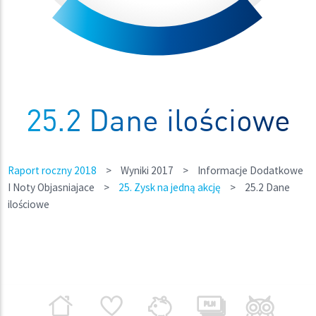
25.2 Dane ilościowe
Raport roczny 2018
>
Wyniki 2017
>
Informacje Dodatkowe
I Noty Objasniajace
>
25. Zysk na jedną akcję
>
25.2 Dane
ilościowe