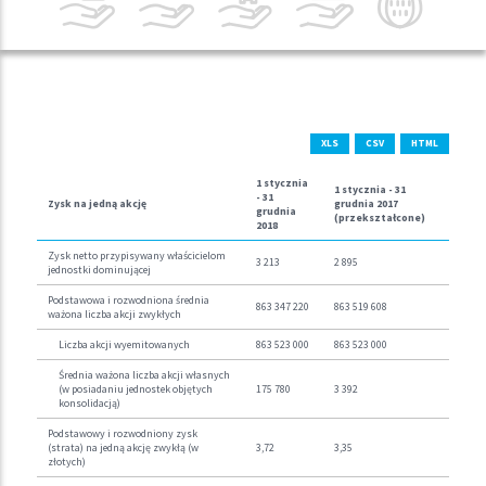
XLS
CSV
HTML
1 stycznia
1 stycznia -
31
-
31
Zysk na jedną akcję
grudnia
2017
grudnia
(przekształcone)
2018
Zysk netto przypisywany właścicielom
3 213
2 895
jednostki dominującej
Podstawowa i rozwodniona średnia
863 347 220
863 519 608
ważona liczba akcji zwykłych
Liczba akcji wyemitowanych
863 523 000
863 523 000
Średnia ważona liczba akcji własnych
(w posiadaniu jednostek objętych
175 780
3 392
konsolidacją)
Podstawowy i rozwodniony zysk
(strata) na jedną akcję zwykłą (w
3,72
3,35
złotych)