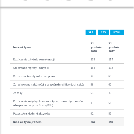
XLS
CSV
HTML
31
31
Inne aktywa
grudnia
grudnia
2018
2017
Rozliczenia z tytułu reasekuracji
105
157
Szacowane regresy i odzyski
183
192
Odroczone koszty informatyczne
72
63
Zarachowane należności z bezpośredniej likwidacji szkód
56
60
Zapasy
51
73
Rozliczenia międzyokresowe z tytułu zawartych umów
3
58
ubezpieczenia (poza Grupą PZU)
Pozostałe składniki aktywów
92
89
Inne aktywa, razem
562
692