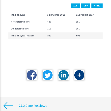
XLS
CSV
HTML
Inne aktywa
31 grudnia 2018
31 grudnia 2017
Krótkoterminowe
447
591
Długoterminowe
115
101
Inne aktywa, razem
562
692
27.2 Dane ilościowe