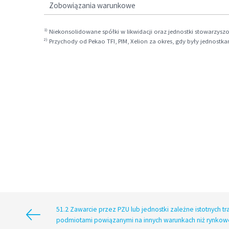
Zobowiązania warunkowe
1)
Niekonsolidowane spółki w likwidacji oraz jednostki stowarzys
2)
Przychody od Pekao TFI, PIM, Xelion za okres, gdy były jednostk
51.2 Zawarcie przez PZU lub jednostki zależne istotnych tra
podmiotami powiązanymi na innych warunkach niż rynkow