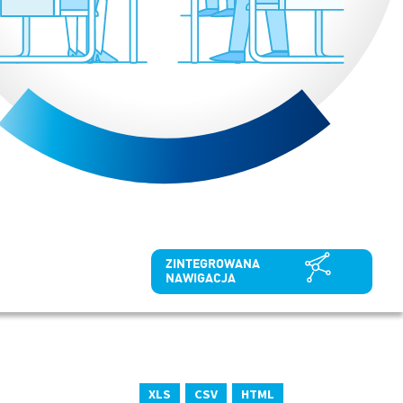
ZINTEGROWANA
NAWIGACJA
XLS
CSV
HTML