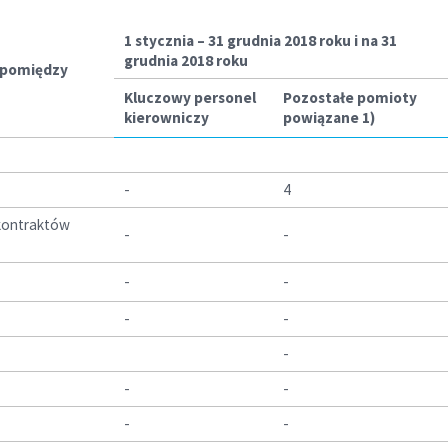
1 stycznia – 31 grudnia 2018 roku
i na 31
grudnia 2018 roku
h pomiędzy
Kluczowy personel
Pozostałe pomioty
kierowniczy
powiązane
1)
-
4
 kontraktów
-
-
-
-
-
-
-
-
-
-
-