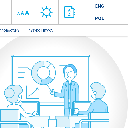
ENG
A
A
A
POL
RPORACYJNY
RYZYKO I ETYKA