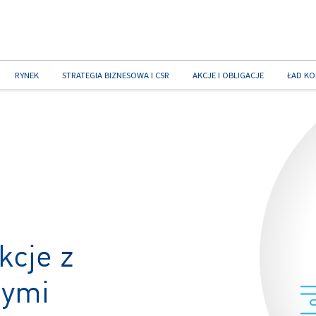
RYNEK
STRATEGIA BIZNESOWA I CSR
AKCJE I OBLIGACJE
ŁAD KO
kcje z
nymi