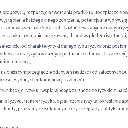
az z propozycją rozpoczęcia tworzenia produktu ubezpieczeni
 wystąpienia każdego innego zdarzenia, potencjalnie wpływają
a zobowiązań, należności lub działań związanych z danym ryzy
deł ryzyka, następnie analizowanych pod względem istotności;
ależności od charakterystyki danego typu ryzyka oraz poziomu
ednostka ds. ryzyka w każdym podmiocie odpowiada za rozwój n
mity tolerancji;
 na bieżącym przeglądzie odchyleń realizacji od założonych pu
kresu, wydanych rekomendacji i zaleceń);
unikację o ryzyku i wspierającego zarządzanie ryzykiem na r
anie ryzyka, transfer ryzyka, ograniczanie ryzyka, określanie 
jak limity, programy reasekuracyjne czy przeglądy polityki und
wa poziomy: