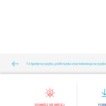
7.3 Apetyt na ryzyko, profil ryzyka oraz tolerancja na ryzyk
DOWIEDZ SIĘ WIĘCEJ
POBI