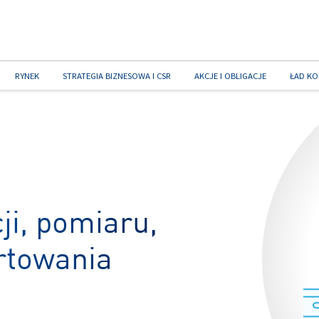
RYNEK
STRATEGIA BIZNESOWA I CSR
AKCJE I OBLIGACJE
ŁAD KO
ji, pomiaru,
rtowania