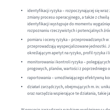
identyfikacji ryzyka – rozpoczynającej się wr
zmiany procesu operacyjnego, a także z chwilą
identyfikacji występuje do momentu wygaśnięci
rozpoznaniu rzeczywistych i potencjalnych źró
pomiaru i oceny ryzyka – przeprowadzanych w z
przeprowadzają wyspecjalizowane jednostki. J
określającym apetyt na ryzyko, profil ryzyka i li
monitorowania i kontroli ryzyka – polegających
progowych, planów, wartości z poprzedniego o
raportowania – umożliwiającego efektywną kom
działań zarządczych, obejmujących m. in.: unik
oraz narzędzia wspierające te działania, takie 
W procesie zarządzania ryzykiem wyróżnione są d