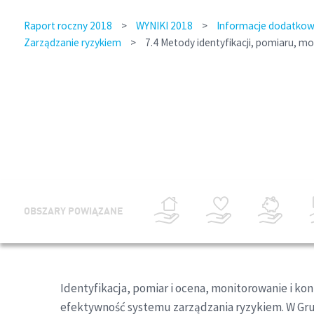
Raport roczny 2018
>
WYNIKI 2018
>
Informacje dodatkowe
Zarządzanie ryzykiem
>
7.4 Metody identyfikacji, pomiaru, m
OBSZARY POWIĄZANE
Identyfikacja, pomiar i ocena, monitorowanie i k
efektywność systemu zarządzania ryzykiem. W Grup