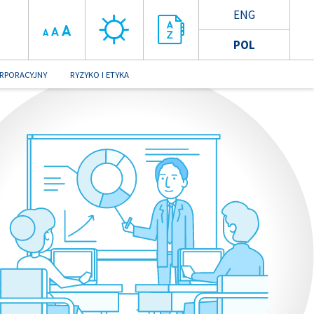
ENG
A
A
A
POL
RPORACYJNY
RYZYKO I ETYKA