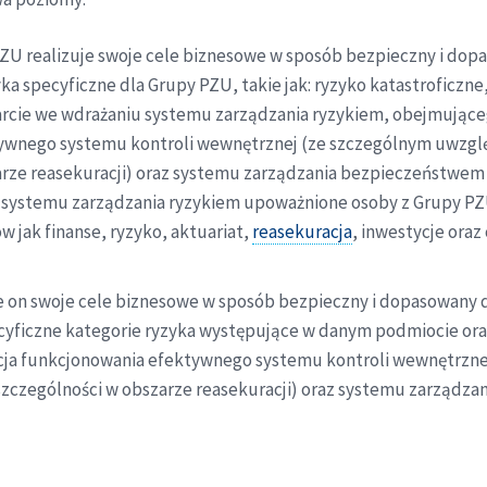
ZU realizuje swoje cele biznesowe w sposób bezpieczny i dop
a specyficzne dla Grupy PZU, takie jak: ryzyko katastroficzne
arcie we wdrażaniu systemu zarządzania ryzykiem, obejmują
tywnego systemu kontroli wewnętrznej (ze szczególnym uwzgl
arze reasekuracji) oraz systemu zarządzania bezpieczeństwem 
ch systemu zarządzania ryzykiem upoważnione osoby z Grupy 
 jak finanse, ryzyko, aktuariat,
reasekuracja
, inwestycje ora
je on swoje cele biznesowe w sposób bezpieczny i dopasowany d
cyficzne kategorie ryzyka występujące w danym podmiocie or
acja funkcjonowania efektywnego systemu kontroli wewnętrzne
szczególności w obszarze reasekuracji) oraz systemu zarządz