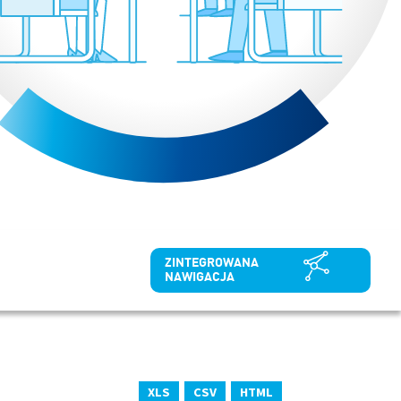
ZINTEGROWANA
NAWIGACJA
XLS
CSV
HTML