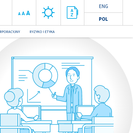
ENG
A
A
A
POL
RPORACYJNY
RYZYKO I ETYKA